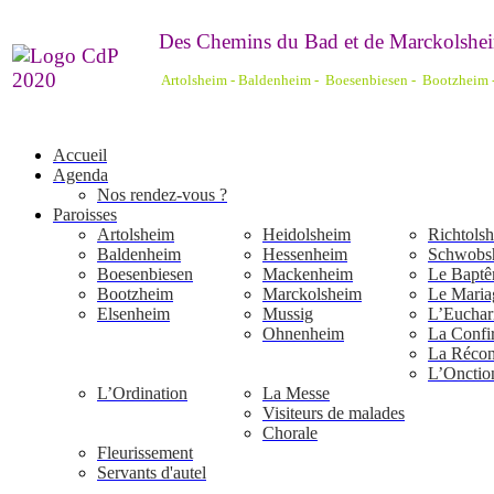
De
s Chemins du Bad et de Marckolshei
Artolsheim - Baldenheim - Boesenbiesen - Bootzheim
Accueil
Agenda
Nos rendez-vous ?
Paroisses
Artolsheim
Heidolsheim
Richtols
Baldenheim
Hessenheim
Schwobs
Boesenbiesen
Mackenheim
Le Bapt
Bootzheim
Marckolsheim
Le Maria
Elsenheim
Mussig
L’Euchari
Ohnenheim
La Confi
La Réconc
L’Onctio
L’Ordination
La Messe
Visiteurs de malades
Chorale
Fleurissement
Servants d'autel