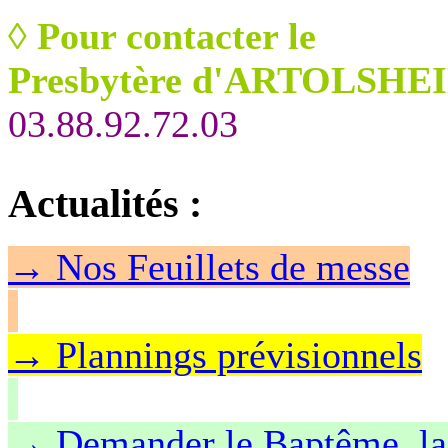
◊
Pour contacter le
Presbytère d'ARTOLSHEI
03.88.92.72.03
Actualités
:
→
Nos Feuillet
s de messe
→ Plannings prévisionnels
→ Demander le Baptême, la 