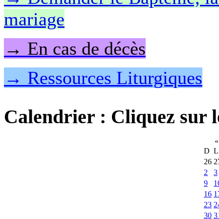
mariage
→ En cas de décès
→ Ressources Liturgiques
Calendrier
: Cliquez sur l
«
D
L
26
2
2
3
9
1
16
1
23
2
30
3