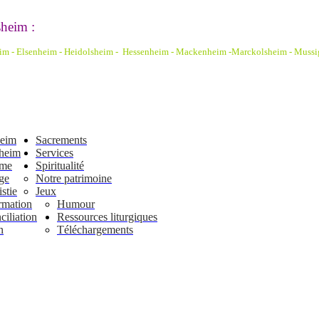
heim :
eim - Elsenheim - Heidolsheim - Hessenheim - Mackenheim -Marckolsheim
- Mussi
heim
Sacrements
heim
Services
ême
Spiritualité
ge
Notre patrimoine
stie
Jeux
rmation
Humour
iliation
Ressources liturgiques
n
Téléchargements