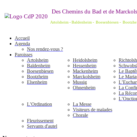
De
s Chemins du Bad et de Marckols
Artolsheim - Baldenheim - Boesenbiesen - Bootzh
Accueil
Agenda
Nos rendez-vous ?
Paroisses
Artolsheim
Heidolsheim
Richtols
Baldenheim
Hessenheim
Schwobs
Boesenbiesen
Mackenheim
Le Bapt
Bootzheim
Marckolsheim
Le Maria
Elsenheim
Mussig
L’Euchari
Ohnenheim
La Confi
La Réconc
L’Onctio
L’Ordination
La Messe
Visiteurs de malades
Chorale
Fleurissement
Servants d'autel