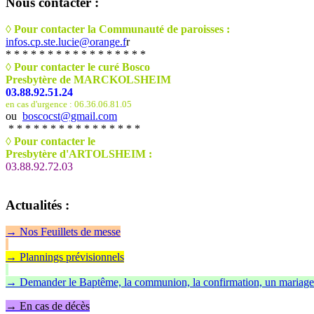
Nous
contacter :
◊ Pour contacter la Communauté de paroisses :
infos.cp.ste.lucie@orange.f
r
* * * * * * * * * * * * * * * * *
◊ Pour contacter le curé Bosco
Presbytère de MARCKOLSHEIM
03.88.92.51.24
en cas d'urgence : 06.36.06.81.05
ou
boscocst@gmail.com
* * * * * * * * * * * * * * * *
◊
Pour contacter le
Presbytère d'ARTOLSHEIM :
03.88.92.72.03
Actualités
:
→
Nos Feuillet
s de messe
→ Plannings prévisionnels
→ Demander le Baptême, la communion, la confirmation, un mariage
→ En cas de décès