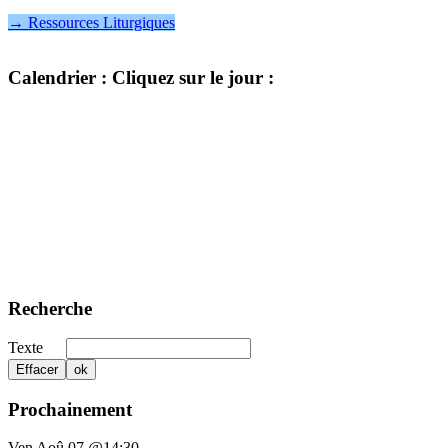
→ Ressources Liturgiques
Calendrier
: Cliquez sur le jour :
Recherche
Texte
Prochainement
Ven Aoû 07 @14:30
-