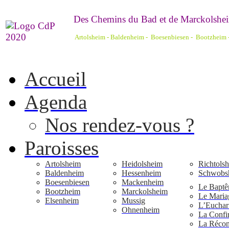
De
s Chemins du Bad et de Marckolshei
Artolsheim - Baldenheim - Boesenbiesen - Bootzheim
Accueil
Agenda
Nos rendez-vous ?
Paroisses
Artolsheim
Heidolsheim
Richtols
Baldenheim
Hessenheim
Schwobs
Boesenbiesen
Mackenheim
Le Bapt
Bootzheim
Marckolsheim
Le Maria
Elsenheim
Mussig
L’Euchari
Ohnenheim
La Confi
La Réconc