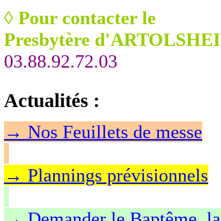
◊
Pour contacter le
Presbytère d'ARTOLSHEI
03.88.92.72.03
Actualités
:
→
Nos Feuillet
s de messe
→ Plannings prévisionnels
→ Demander le Baptême, la 