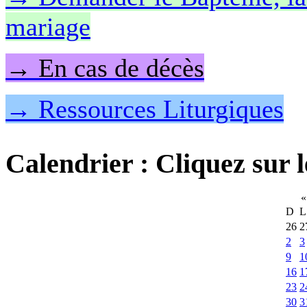
mariage
→ En cas de décès
→ Ressources Liturgiques
Calendrier
: Cliquez sur l
«
D
L
26
2
2
3
9
1
16
1
23
2
30
3