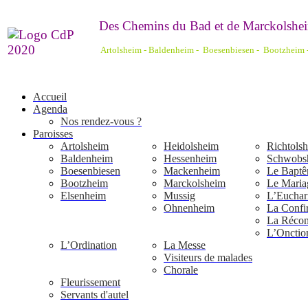
De
s Chemins du Bad et de Marckolshei
Artolsheim - Baldenheim - Boesenbiesen - Bootzheim
Accueil
Agenda
Nos rendez-vous ?
Paroisses
Artolsheim
Heidolsheim
Richtols
Baldenheim
Hessenheim
Schwobs
Boesenbiesen
Mackenheim
Le Bapt
Bootzheim
Marckolsheim
Le Maria
Elsenheim
Mussig
L’Euchari
Ohnenheim
La Confi
La Réconc
L’Onctio
L’Ordination
La Messe
Visiteurs de malades
Chorale
Fleurissement
Servants d'autel