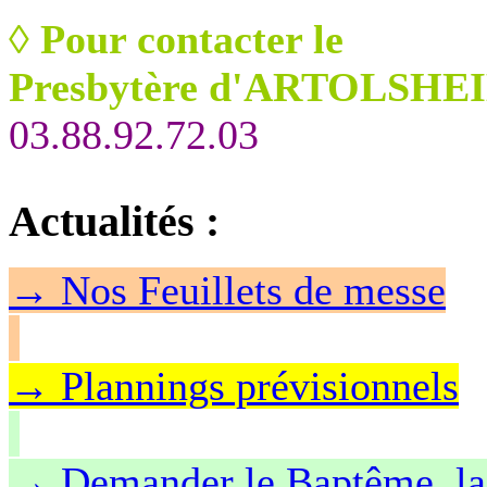
◊
Pour contacter le
Presbytère d'ARTOLSHEI
03.88.92.72.03
Actualités
:
→
Nos Feuillet
s de messe
→ Plannings prévisionnels
→ Demander le Baptême, la 