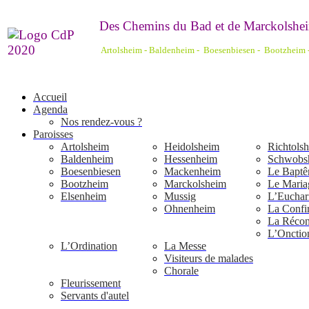
De
s Chemins du Bad et de Marckolshei
Artolsheim - Baldenheim - Boesenbiesen - Bootzheim
Accueil
Agenda
Nos rendez-vous ?
Paroisses
Artolsheim
Heidolsheim
Richtols
Baldenheim
Hessenheim
Schwobs
Boesenbiesen
Mackenheim
Le Bapt
Bootzheim
Marckolsheim
Le Maria
Elsenheim
Mussig
L’Euchari
Ohnenheim
La Confi
La Réconc
L’Onctio
L’Ordination
La Messe
Visiteurs de malades
Chorale
Fleurissement
Servants d'autel