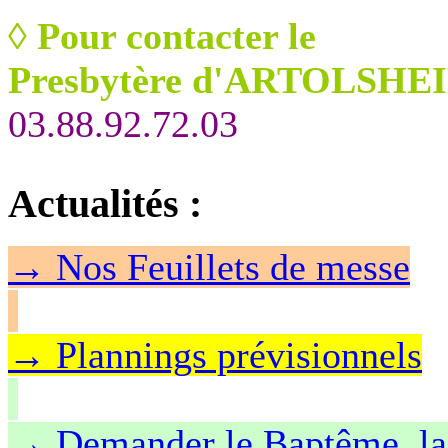
◊
Pour contacter le
Presbytère d'ARTOLSHEI
03.88.92.72.03
Actualités
:
→
Nos Feuillet
s de messe
→ Plannings prévisionnels
→ Demander le Baptême, la 