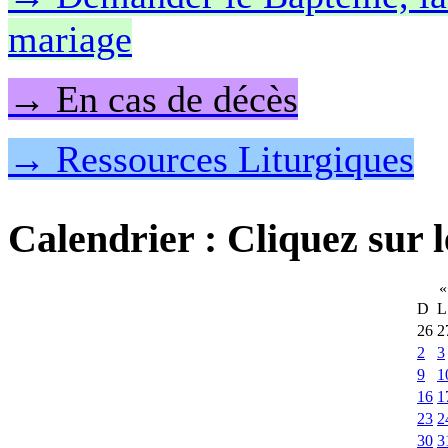
mariage
→ En cas de décès
→ Ressources Liturgiques
Calendrier
: Cliquez sur l
«
D
L
26
2
2
3
9
1
16
1
23
2
30
3