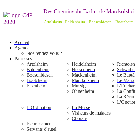
De
s Chemins du Bad et de Marckolshei
Artolsheim - Baldenheim - Boesenbiesen - Bootzheim
Accueil
Agenda
Nos rendez-vous ?
Paroisses
Artolsheim
Heidolsheim
Richtols
Baldenheim
Hessenheim
Schwobs
Boesenbiesen
Mackenheim
Le Bapt
Bootzheim
Marckolsheim
Le Maria
Elsenheim
Mussig
L’Euchari
Ohnenheim
La Confi
La Réconc
L’Onctio
L’Ordination
La Messe
Visiteurs de malades
Chorale
Fleurissement
Servants d'autel