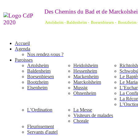
De
s Chemins du Bad et de Marckolshei
Artolsheim - Baldenheim - Boesenbiesen - Bootzheim
Accueil
Agenda
Nos rendez-vous ?
Paroisses
Artolsheim
Heidolsheim
Richtols
Baldenheim
Hessenheim
Schwobs
Boesenbiesen
Mackenheim
Le Bapt
Bootzheim
Marckolsheim
Le Maria
Elsenheim
Mussig
L’Euchari
Ohnenheim
La Confi
La Réconc
L’Onctio
L’Ordination
La Messe
Visiteurs de malades
Chorale
Fleurissement
Servants d'autel