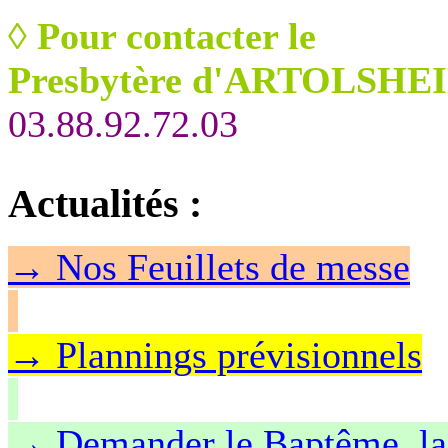
◊
Pour contacter le
Presbytère d'ARTOLSHEI
03.88.92.72.03
Actualités
:
→
Nos Feuillet
s de messe
→ Plannings prévisionnels
→ Demander le Baptême, la 