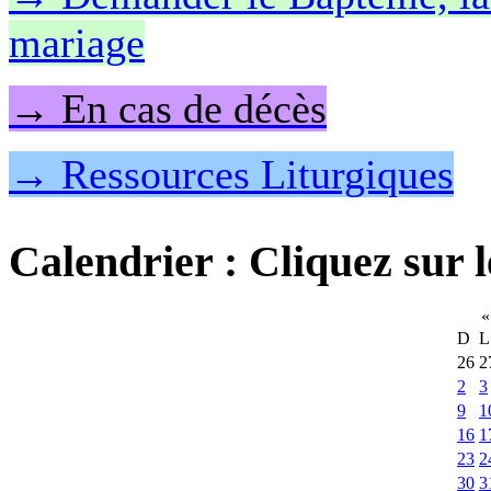
mariage
→ En cas de décès
→ Ressources Liturgiques
Calendrier
: Cliquez sur l
«
D
L
26
2
2
3
9
1
16
1
23
2
30
3