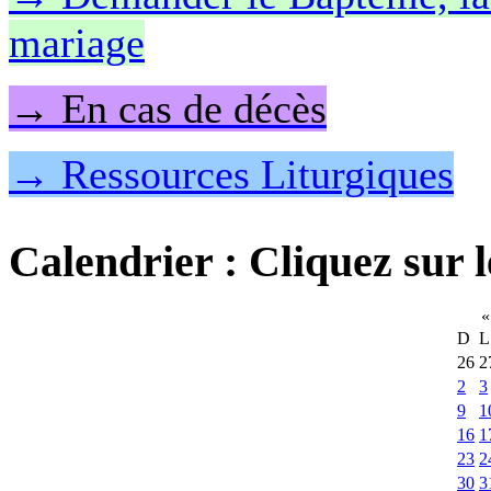
mariage
→ En cas de décès
→ Ressources Liturgiques
Calendrier
: Cliquez sur l
«
D
L
26
2
2
3
9
1
16
1
23
2
30
3