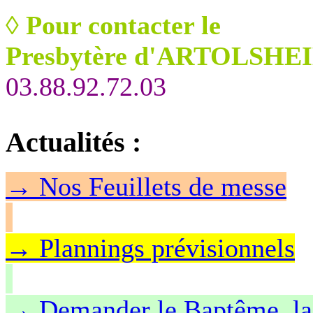
◊
Pour contacter le
Presbytère d'ARTOLSHEI
03.88.92.72.03
Actualités
:
→
Nos Feuillet
s de messe
→ Plannings prévisionnels
→ Demander le Baptême, la 