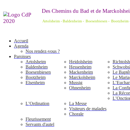
De
s Chemins du Bad et de Marckolshei
Artolsheim - Baldenheim - Boesenbiesen - Bootzheim
Accueil
Agenda
Nos rendez-vous ?
Paroisses
Artolsheim
Heidolsheim
Richtols
Baldenheim
Hessenheim
Schwobs
Boesenbiesen
Mackenheim
Le Bapt
Bootzheim
Marckolsheim
Le Maria
Elsenheim
Mussig
L’Euchari
Ohnenheim
La Confi
La Réconc
L’Onctio
L’Ordination
La Messe
Visiteurs de malades
Chorale
Fleurissement
Servants d'autel