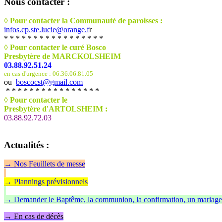
Nous
contacter :
◊ Pour contacter la Communauté de paroisses :
infos.cp.ste.lucie@orange.f
r
* * * * * * * * * * * * * * * * *
◊ Pour contacter le curé Bosco
Presbytère de MARCKOLSHEIM
03.88.92.51.24
en cas d'urgence : 06.36.06.81.05
ou
boscocst@gmail.com
* * * * * * * * * * * * * * * *
◊
Pour contacter le
Presbytère d'ARTOLSHEIM :
03.88.92.72.03
Actualités
:
→
Nos Feuillet
s de messe
→ Plannings prévisionnels
→ Demander le Baptême, la communion, la confirmation, un mariage
→ En cas de décès