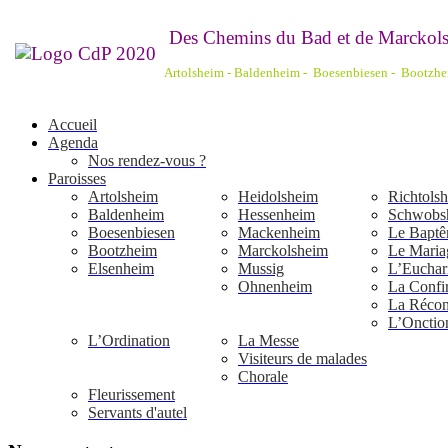
De
s Chemins du Bad et de Marckols
Artolsheim - Baldenheim - Boesenbiesen - Bootzh
Accueil
Agenda
Nos rendez-vous ?
Paroisses
Artolsheim
Heidolsheim
Richtols
Baldenheim
Hessenheim
Schwobs
Boesenbiesen
Mackenheim
Le Bapt
Bootzheim
Marckolsheim
Le Maria
Elsenheim
Mussig
L’Euchari
Ohnenheim
La Confi
La Réconc
L’Onctio
L’Ordination
La Messe
Visiteurs de malades
Chorale
Fleurissement
Servants d'autel