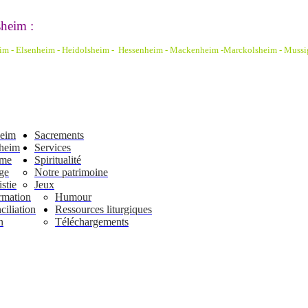
heim :
eim - Elsenheim - Heidolsheim - Hessenheim - Mackenheim -Marckolsheim
- Mussi
heim
Sacrements
heim
Services
ême
Spiritualité
ge
Notre patrimoine
stie
Jeux
rmation
Humour
iliation
Ressources liturgiques
n
Téléchargements