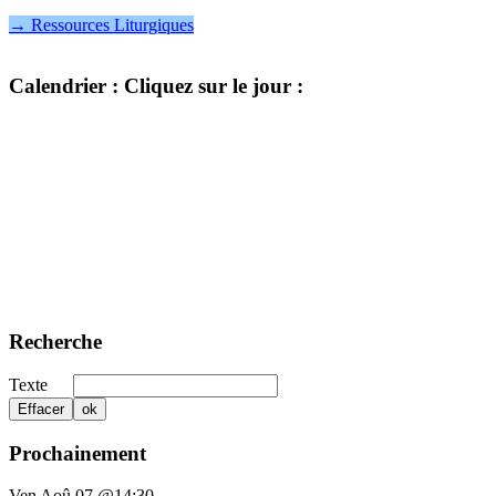
→ Ressources Liturgiques
Calendrier
: Cliquez sur le jour :
Recherche
Texte
Prochainement
Ven Aoû 07 @14:30
-