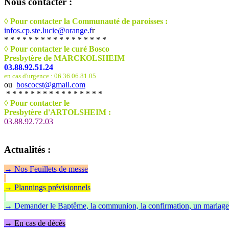
Nous
contacter :
◊ Pour contacter la Communauté de paroisses :
infos.cp.ste.lucie@orange.f
r
* * * * * * * * * * * * * * * * *
◊ Pour contacter le curé Bosco
Presbytère de MARCKOLSHEIM
03.88.92.51.24
en cas d'urgence : 06.36.06.81.05
ou
boscocst@gmail.com
* * * * * * * * * * * * * * * *
◊
Pour contacter le
Presbytère d'ARTOLSHEIM :
03.88.92.72.03
Actualités
:
→
Nos Feuillet
s de messe
→ Plannings prévisionnels
→ Demander le Baptême, la communion, la confirmation, un mariage
→ En cas de décès