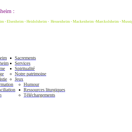
heim :
eim - Elsenheim - Heidolsheim - Hessenheim - Mackenheim -Marckolsheim
- Mussi
heim
Sacrements
heim
Services
ême
Spiritualité
ge
Notre patrimoine
stie
Jeux
rmation
Humour
iliation
Ressources liturgiques
n
Téléchargements