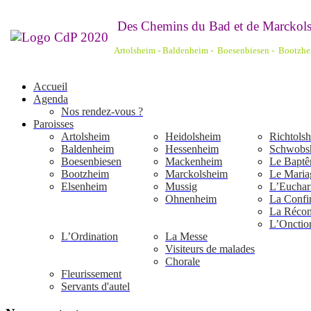
De
s Chemins du Bad et de Marckols
Artolsheim - Baldenheim - Boesenbiesen - Bootzh
Accueil
Agenda
Nos rendez-vous ?
Paroisses
Artolsheim
Heidolsheim
Richtols
Baldenheim
Hessenheim
Schwobs
Boesenbiesen
Mackenheim
Le Bapt
Bootzheim
Marckolsheim
Le Maria
Elsenheim
Mussig
L’Euchari
Ohnenheim
La Confi
La Réconc
L’Onctio
L’Ordination
La Messe
Visiteurs de malades
Chorale
Fleurissement
Servants d'autel