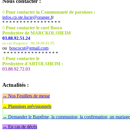
Nous
contacter :
◊ Pour contacter la Communauté de paroisses :
infos.cp.ste.lucie@orange.f
r
* * * * * * * * * * * * * * * * *
◊ Pour contacter le curé Bosco
Presbytère de MARCKOLSHEIM
03.88.92.51.24
en cas d'urgence : 06.36.06.81.05
ou
boscocst@gmail.com
* * * * * * * * * * * * * * * *
◊
Pour contacter le
Presbytère d'ARTOLSHEIM :
03.88.92.72.03
Actualités
:
→
Nos Feuillet
s de messe
→ Plannings prévisionnels
→ Demander le Baptême, la communion, la confirmation, un mariage
→ En cas de décès