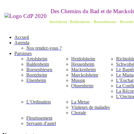
De
s Chemins du Bad et de Marckols
Artolsheim - Baldenheim - Boesenbiesen - Bootzh
Accueil
Agenda
Nos rendez-vous ?
Paroisses
Artolsheim
Heidolsheim
Richtols
Baldenheim
Hessenheim
Schwobs
Boesenbiesen
Mackenheim
Le Bapt
Bootzheim
Marckolsheim
Le Maria
Elsenheim
Mussig
L’Euchari
Ohnenheim
La Confi
La Réconc
L’Onctio
L’Ordination
La Messe
Visiteurs de malades
Chorale
Fleurissement
Servants d'autel