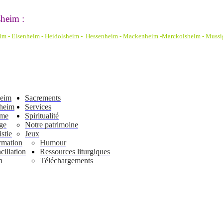
heim :
eim - Elsenheim - Heidolsheim - Hessenheim - Mackenheim -Marckolsheim
- Mussi
heim
Sacrements
heim
Services
ême
Spiritualité
ge
Notre patrimoine
stie
Jeux
rmation
Humour
iliation
Ressources liturgiques
n
Téléchargements