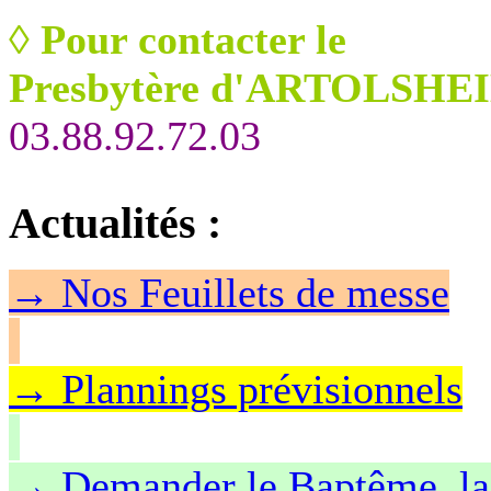
◊
Pour contacter le
Presbytère d'ARTOLSHEI
03.88.92.72.03
Actualités
:
→
Nos Feuillet
s de messe
→ Plannings prévisionnels
→ Demander le Baptême, la 