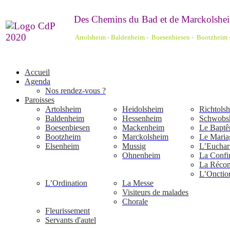
De
s Chemins du Bad et de Marckolshei
Artolsheim - Baldenheim - Boesenbiesen - Bootzheim
Accueil
Agenda
Nos rendez-vous ?
Paroisses
Artolsheim
Heidolsheim
Richtols
Baldenheim
Hessenheim
Schwobs
Boesenbiesen
Mackenheim
Le Bapt
Bootzheim
Marckolsheim
Le Maria
Elsenheim
Mussig
L’Euchari
Ohnenheim
La Confi
La Réconc
L’Onctio
L’Ordination
La Messe
Visiteurs de malades
Chorale
Fleurissement
Servants d'autel