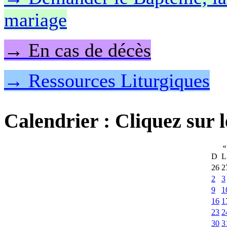
mariage
→ En cas de décès
→ Ressources Liturgiques
Calendrier
: Cliquez sur l
«
D
L
26
2
2
3
9
1
16
1
23
2
30
3