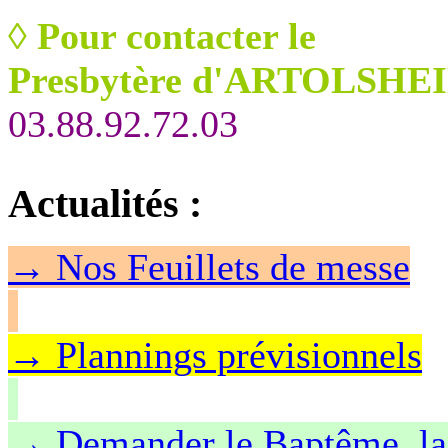
◊
Pour contacter le
Presbytère d'ARTOLSHEI
03.88.92.72.03
Actualités
:
→
Nos Feuillet
s de messe
→ Plannings prévisionnels
→ Demander le Baptême, la 