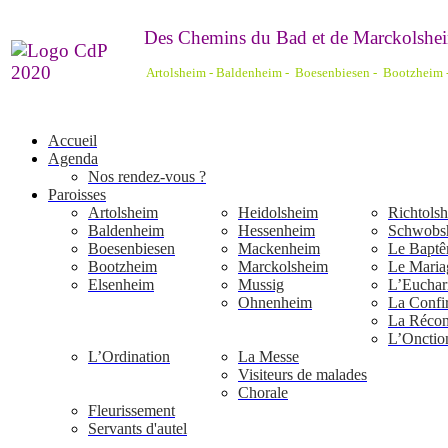
De
s Chemins du Bad et de Marckolshei
Artolsheim - Baldenheim - Boesenbiesen - Bootzheim
Accueil
Agenda
Nos rendez-vous ?
Paroisses
Artolsheim
Heidolsheim
Richtols
Baldenheim
Hessenheim
Schwobs
Boesenbiesen
Mackenheim
Le Bapt
Bootzheim
Marckolsheim
Le Maria
Elsenheim
Mussig
L’Euchari
Ohnenheim
La Confi
La Réconc
L’Onctio
L’Ordination
La Messe
Visiteurs de malades
Chorale
Fleurissement
Servants d'autel