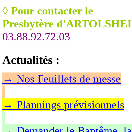
◊
Pour contacter le
Presbytère d'ARTOLSHEI
03.88.92.72.03
Actualités
:
→
Nos Feuillet
s de messe
→ Plannings prévisionnels
→ Demander le Baptême, la 