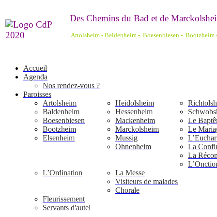
De
s Chemins du Bad et de Marckolshei
Artolsheim - Baldenheim - Boesenbiesen - Bootzheim
Accueil
Agenda
Nos rendez-vous ?
Paroisses
Artolsheim
Heidolsheim
Richtols
Baldenheim
Hessenheim
Schwobs
Boesenbiesen
Mackenheim
Le Bapt
Bootzheim
Marckolsheim
Le Maria
Elsenheim
Mussig
L’Euchari
Ohnenheim
La Confi
La Réconc
L’Onctio
L’Ordination
La Messe
Visiteurs de malades
Chorale
Fleurissement
Servants d'autel