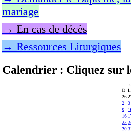
mariage
→ En cas de décès
→ Ressources Liturgiques
Calendrier
: Cliquez sur l
«
D
L
26
2
2
3
9
1
16
1
23
2
30
3