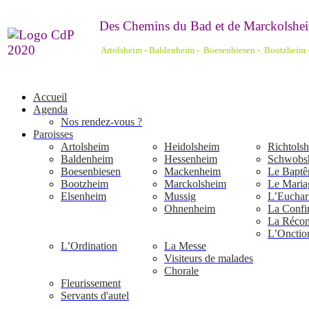
De
s Chemins du Bad et de Marckolshei
Artolsheim - Baldenheim - Boesenbiesen - Bootzheim
Accueil
Agenda
Nos rendez-vous ?
Paroisses
Artolsheim
Heidolsheim
Richtols
Baldenheim
Hessenheim
Schwobs
Boesenbiesen
Mackenheim
Le Bapt
Bootzheim
Marckolsheim
Le Maria
Elsenheim
Mussig
L’Euchari
Ohnenheim
La Confi
La Réconc
L’Onctio
L’Ordination
La Messe
Visiteurs de malades
Chorale
Fleurissement
Servants d'autel