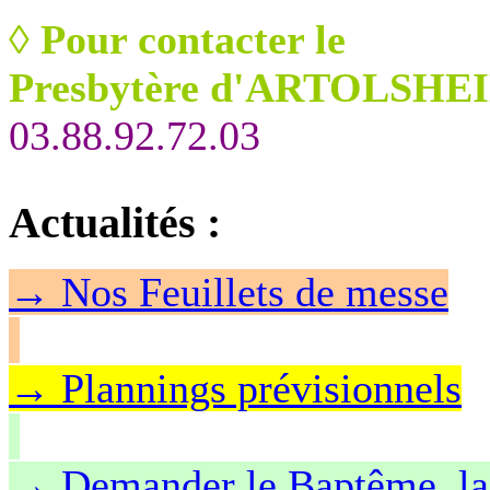
◊
Pour contacter le
Presbytère d'ARTOLSHEI
03.88.92.72.03
Actualités
:
→
Nos Feuillet
s de messe
→ Plannings prévisionnels
→ Demander le Baptême, la 