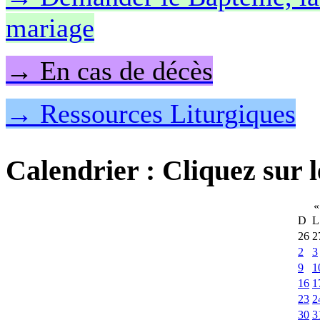
mariage
→ En cas de décès
→ Ressources Liturgiques
Calendrier
: Cliquez sur l
«
D
L
26
2
2
3
9
1
16
1
23
2
30
3