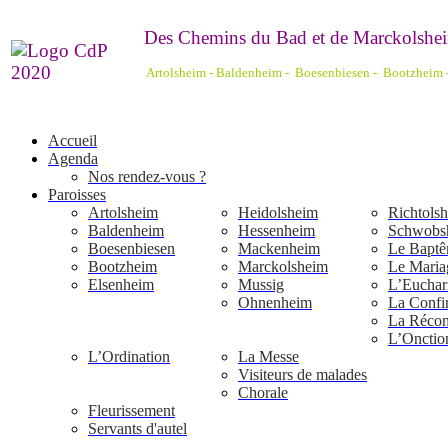
De
s Chemins du Bad et de Marckolshei
Artolsheim - Baldenheim - Boesenbiesen - Bootzheim
Accueil
Agenda
Nos rendez-vous ?
Paroisses
Artolsheim
Heidolsheim
Richtols
Baldenheim
Hessenheim
Schwobs
Boesenbiesen
Mackenheim
Le Bapt
Bootzheim
Marckolsheim
Le Maria
Elsenheim
Mussig
L’Euchari
Ohnenheim
La Confi
La Réconc
L’Onctio
L’Ordination
La Messe
Visiteurs de malades
Chorale
Fleurissement
Servants d'autel