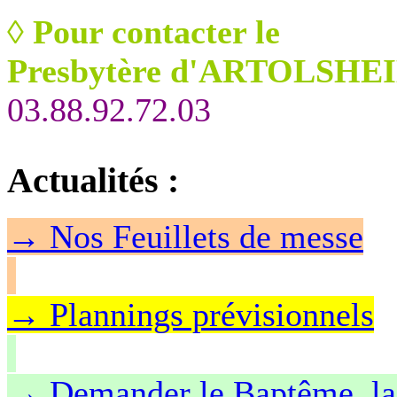
◊
Pour contacter le
Presbytère d'ARTOLSHEI
03.88.92.72.03
Actualités
:
→
Nos Feuillet
s de messe
→ Plannings prévisionnels
→ Demander le Baptême, la 