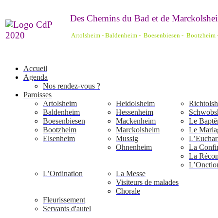
De
s Chemins du Bad et de Marckolshei
Artolsheim - Baldenheim - Boesenbiesen - Bootzheim
Accueil
Agenda
Nos rendez-vous ?
Paroisses
Artolsheim
Heidolsheim
Richtols
Baldenheim
Hessenheim
Schwobs
Boesenbiesen
Mackenheim
Le Bapt
Bootzheim
Marckolsheim
Le Maria
Elsenheim
Mussig
L’Euchari
Ohnenheim
La Confi
La Réconc
L’Onctio
L’Ordination
La Messe
Visiteurs de malades
Chorale
Fleurissement
Servants d'autel