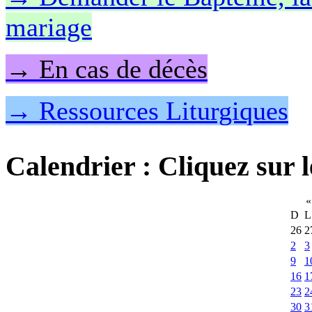
mariage
→ En cas de décès
→ Ressources Liturgiques
Calendrier
: Cliquez sur l
«
D
L
26
2
2
3
9
1
16
1
23
2
30
3