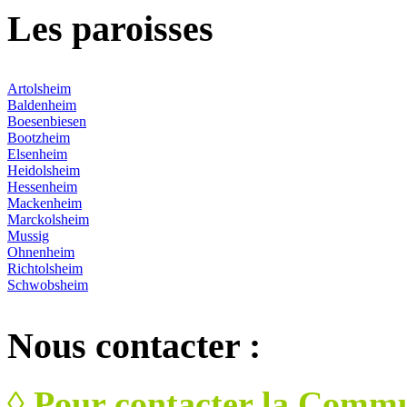
Les
paroisses
Artolsheim
Baldenheim
Boesenbiesen
Bootzheim
Elsenheim
Heidolsheim
Hessenheim
Mackenheim
Marckolsheim
Mussig
Ohnenheim
Richtolsheim
Schwobsheim
Nous
contacter :
◊ Pour contacter la Commu