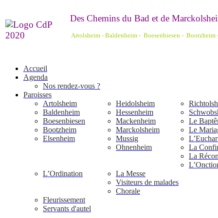
De
s Chemins du Bad et de Marckolshei
Artolsheim - Baldenheim - Boesenbiesen - Bootzheim
Accueil
Agenda
Nos rendez-vous ?
Paroisses
Artolsheim
Heidolsheim
Richtols
Baldenheim
Hessenheim
Schwobs
Boesenbiesen
Mackenheim
Le Bapt
Bootzheim
Marckolsheim
Le Maria
Elsenheim
Mussig
L’Euchari
Ohnenheim
La Confi
La Réconc
L’Onctio
L’Ordination
La Messe
Visiteurs de malades
Chorale
Fleurissement
Servants d'autel