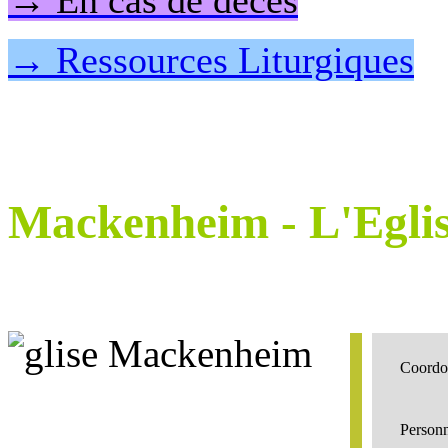
→ En cas de décès
→ Ressources Liturgiques
Mackenheim
- L'Egli
Coordo
Personn