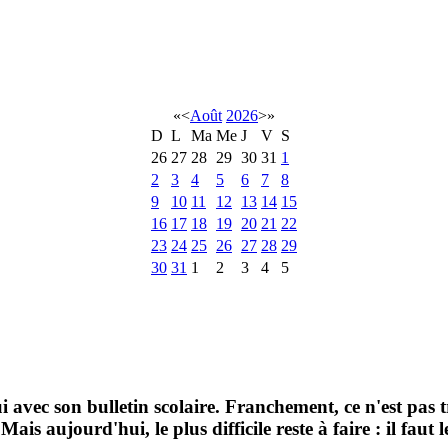
«
<
Août
2026
>
»
D
L
Ma
Me
J
V
S
26
27
28
29
30
31
1
2
3
4
5
6
7
8
9
10
11
12
13
14
15
16
17
18
19
20
21
22
23
24
25
26
27
28
29
30
31
1
2
3
4
5
lui avec son bulletin scolaire. Franchement, ce n'est pas
ais aujourd'hui, le plus difficile reste à faire : il faut