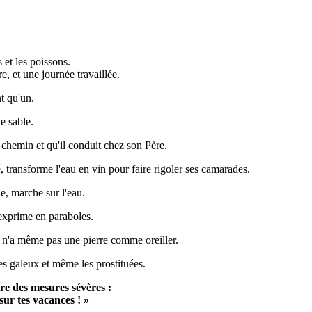
s et les poissons.
re, et une journée travaillée.
nt qu'un.
le sable.
n chemin et qu'il conduit chez son Père.
, transforme l'eau en vin pour faire rigoler ses camarades.
, marche sur l'eau.
'exprime en paraboles.
'il n'a même pas une pierre comme oreiller.
es galeux et même les prostituées.
re des mesures sévères :
sur tes vacances ! »