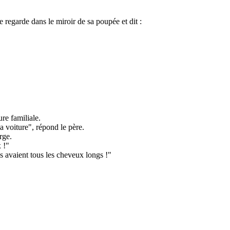
 regarde dans le miroir de sa poupée et dit :
ure familiale.
la voiture", répond le père.
rge.
x !"
 avaient tous les cheveux longs !"