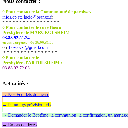
Nous
contacter :
◊ Pour contacter la Communauté de paroisses :
infos.cp.ste.lucie@orange.f
r
* * * * * * * * * * * * * * * * *
◊ Pour contacter le curé Bosco
Presbytère de MARCKOLSHEIM
03.88.92.51.24
en cas d'urgence : 06.36.06.81.05
ou
boscocst@gmail.com
* * * * * * * * * * * * * * * *
◊
Pour contacter le
Presbytère d'ARTOLSHEIM :
03.88.92.72.03
Actualités
:
→
Nos Feuillet
s de messe
→ Plannings prévisionnels
→ Demander le Baptême, la communion, la confirmation, un mariage
→ En cas de décès