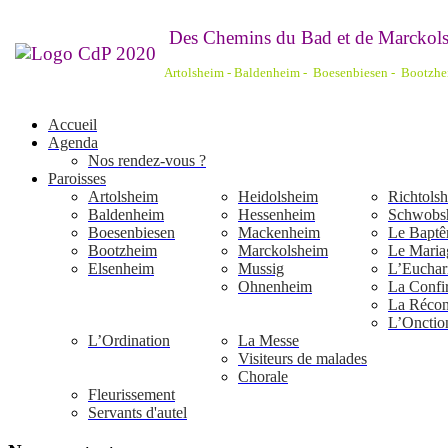
De
s Chemins du Bad et de Marckols
Artolsheim - Baldenheim - Boesenbiesen - Bootzh
Accueil
Agenda
Nos rendez-vous ?
Paroisses
Artolsheim
Heidolsheim
Richtols
Baldenheim
Hessenheim
Schwobs
Boesenbiesen
Mackenheim
Le Bapt
Bootzheim
Marckolsheim
Le Maria
Elsenheim
Mussig
L’Euchari
Ohnenheim
La Confi
La Réconc
L’Onctio
L’Ordination
La Messe
Visiteurs de malades
Chorale
Fleurissement
Servants d'autel