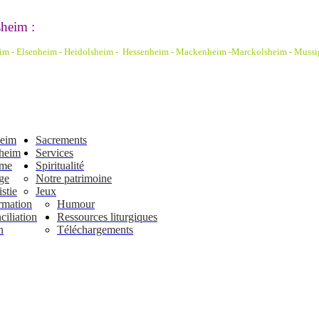
heim :
eim - Elsenheim - Heidolsheim - Hessenheim - Mackenheim -Marckolsheim
- Mussi
heim
Sacrements
heim
Services
ême
Spiritualité
ge
Notre patrimoine
stie
Jeux
rmation
Humour
iliation
Ressources liturgiques
n
Téléchargements