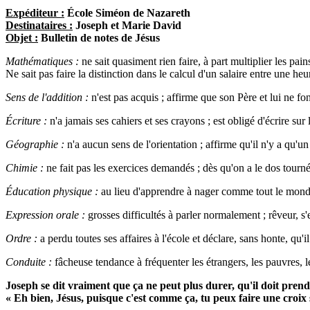
Expéditeur :
École Siméon de Nazareth
Destinataires :
Joseph et Marie David
Objet :
Bulletin de notes de Jésus
Mathématiques :
ne sait quasiment rien faire, à part multiplier les pain
Ne sait pas faire la distinction dans le calcul d'un salaire entre une heu
Sens de l'addition :
n'est pas acquis ; affirme que son Père et lui ne fo
Écriture :
n'a jamais ses cahiers et ses crayons ; est obligé d'écrire sur 
Géographie :
n'a aucun sens de l'orientation ; affirme qu'il n'y a qu'u
Chimie :
ne fait pas les exercices demandés ; dès qu'on a le dos tourné
Éducation physique :
au lieu d'apprendre à nager comme tout le monde
Expression orale :
grosses difficultés à parler normalement ; rêveur, s
Ordre :
a perdu toutes ses affaires à l'école et déclare, sans honte, qu
Conduite :
fâcheuse tendance à fréquenter les étrangers, les pauvres, l
Joseph se dit vraiment que ça ne peut plus durer, qu'il doit prend
« Eh bien, Jésus, puisque c'est comme ça, tu peux faire une croix 