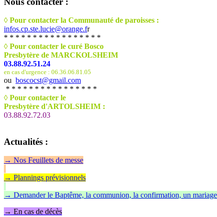
Nous
contacter :
◊ Pour contacter la Communauté de paroisses :
infos.cp.ste.lucie@orange.f
r
* * * * * * * * * * * * * * * * *
◊ Pour contacter le curé Bosco
Presbytère de MARCKOLSHEIM
03.88.92.51.24
en cas d'urgence : 06.36.06.81.05
ou
boscocst@gmail.com
* * * * * * * * * * * * * * * *
◊
Pour contacter le
Presbytère d'ARTOLSHEIM :
03.88.92.72.03
Actualités
:
→
Nos Feuillet
s de messe
→ Plannings prévisionnels
→ Demander le Baptême, la communion, la confirmation, un mariage
→ En cas de décès