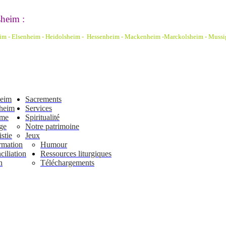
heim :
eim - Elsenheim - Heidolsheim - Hessenheim - Mackenheim -Marckolsheim
- Mussi
heim
Sacrements
heim
Services
ême
Spiritualité
ge
Notre patrimoine
stie
Jeux
rmation
Humour
iliation
Ressources liturgiques
n
Téléchargements