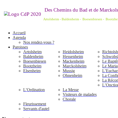
De
s Chemins du Bad et de Marckols
Artolsheim - Baldenheim - Boesenbiesen - Bootzh
Accueil
Agenda
Nos rendez-vous ?
Paroisses
Artolsheim
Heidolsheim
Richtols
Baldenheim
Hessenheim
Schwobs
Boesenbiesen
Mackenheim
Le Bapt
Bootzheim
Marckolsheim
Le Maria
Elsenheim
Mussig
L’Euchari
Ohnenheim
La Confi
La Réconc
L’Onctio
L’Ordination
La Messe
Visiteurs de malades
Chorale
Fleurissement
Servants d'autel