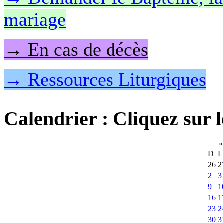
mariage
→ En cas de décès
→ Ressources Liturgiques
Calendrier
: Cliquez sur l
«
D
L
26
2
2
3
9
1
16
1
23
2
30
3