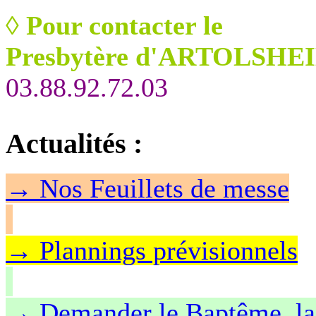
◊
Pour contacter le
Presbytère d'ARTOLSHEI
03.88.92.72.03
Actualités
:
→
Nos Feuillet
s de messe
→ Plannings prévisionnels
→ Demander le Baptême, la 