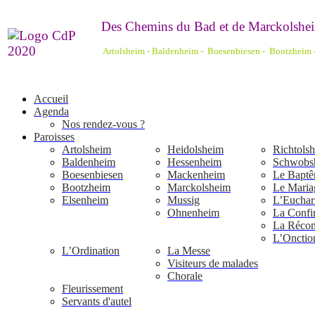
De
s Chemins du Bad et de Marckolshei
Artolsheim - Baldenheim - Boesenbiesen - Bootzheim
Accueil
Agenda
Nos rendez-vous ?
Paroisses
Artolsheim
Heidolsheim
Richtols
Baldenheim
Hessenheim
Schwobs
Boesenbiesen
Mackenheim
Le Bapt
Bootzheim
Marckolsheim
Le Maria
Elsenheim
Mussig
L’Euchari
Ohnenheim
La Confi
La Réconc
L’Onctio
L’Ordination
La Messe
Visiteurs de malades
Chorale
Fleurissement
Servants d'autel