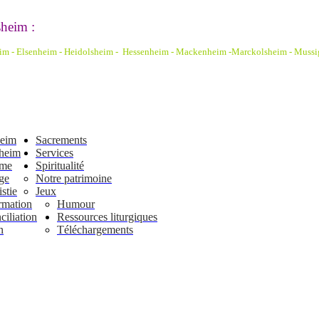
heim :
eim - Elsenheim - Heidolsheim - Hessenheim - Mackenheim -Marckolsheim
- Mussi
heim
Sacrements
heim
Services
ême
Spiritualité
ge
Notre patrimoine
stie
Jeux
rmation
Humour
iliation
Ressources liturgiques
n
Téléchargements