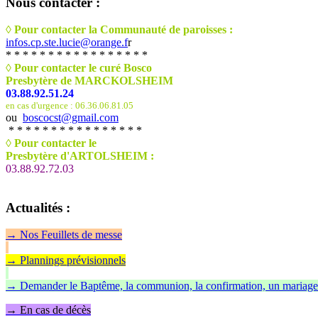
Nous
contacter :
◊ Pour contacter la Communauté de paroisses :
infos.cp.ste.lucie@orange.f
r
* * * * * * * * * * * * * * * * *
◊ Pour contacter le curé Bosco
Presbytère de MARCKOLSHEIM
03.88.92.51.24
en cas d'urgence : 06.36.06.81.05
ou
boscocst@gmail.com
* * * * * * * * * * * * * * * *
◊
Pour contacter le
Presbytère d'ARTOLSHEIM :
03.88.92.72.03
Actualités
:
→
Nos Feuillet
s de messe
→ Plannings prévisionnels
→ Demander le Baptême, la communion, la confirmation, un mariage
→ En cas de décès