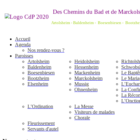
De
s Chemins du Bad et de Marckols
Artolsheim - Baldenheim - Boesenbiesen - Bootzh
Accueil
Agenda
Nos rendez-vous ?
Paroisses
Artolsheim
Heidolsheim
Richtols
Baldenheim
Hessenheim
Schwobs
Boesenbiesen
Mackenheim
Le Bapt
Bootzheim
Marckolsheim
Le Maria
Elsenheim
Mussig
L’Euchari
Ohnenheim
La Confi
La Réconc
L’Onctio
L’Ordination
La Messe
Visiteurs de malades
Chorale
Fleurissement
Servants d'autel