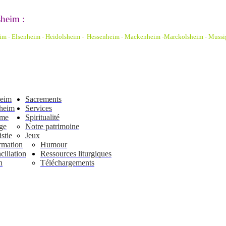
heim :
eim - Elsenheim - Heidolsheim - Hessenheim - Mackenheim -Marckolsheim
- Mussi
heim
Sacrements
heim
Services
ême
Spiritualité
ge
Notre patrimoine
stie
Jeux
rmation
Humour
iliation
Ressources liturgiques
n
Téléchargements