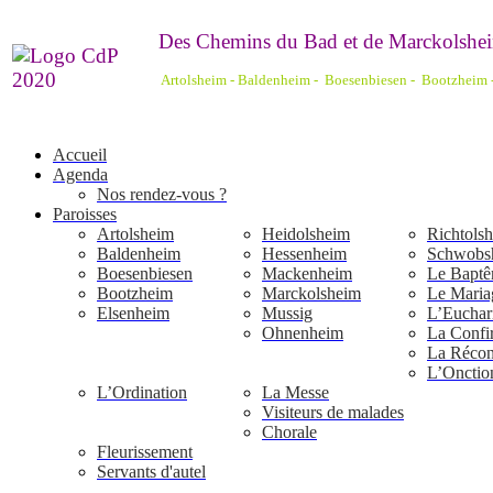
De
s Chemins du Bad et de Marckolshei
Artolsheim - Baldenheim - Boesenbiesen - Bootzheim
Accueil
Agenda
Nos rendez-vous ?
Paroisses
Artolsheim
Heidolsheim
Richtols
Baldenheim
Hessenheim
Schwobs
Boesenbiesen
Mackenheim
Le Bapt
Bootzheim
Marckolsheim
Le Maria
Elsenheim
Mussig
L’Euchari
Ohnenheim
La Confi
La Réconc
L’Onctio
L’Ordination
La Messe
Visiteurs de malades
Chorale
Fleurissement
Servants d'autel