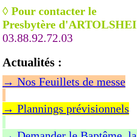
◊
Pour contacter le
Presbytère d'ARTOLSHEI
03.88.92.72.03
Actualités
:
→
Nos Feuillet
s de messe
→ Plannings prévisionnels
→ Demander le Baptême, la 