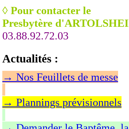
◊
Pour contacter le
Presbytère d'ARTOLSHEI
03.88.92.72.03
Actualités
:
→
Nos Feuillet
s de messe
→ Plannings prévisionnels
→ Demander le Baptême, la 