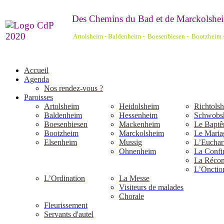
De
s Chemins du Bad et de Marckolshei
Artolsheim - Baldenheim - Boesenbiesen - Bootzheim
Accueil
Agenda
Nos rendez-vous ?
Paroisses
Artolsheim
Heidolsheim
Richtols
Baldenheim
Hessenheim
Schwobs
Boesenbiesen
Mackenheim
Le Bapt
Bootzheim
Marckolsheim
Le Maria
Elsenheim
Mussig
L’Euchari
Ohnenheim
La Confi
La Réconc
L’Onctio
L’Ordination
La Messe
Visiteurs de malades
Chorale
Fleurissement
Servants d'autel